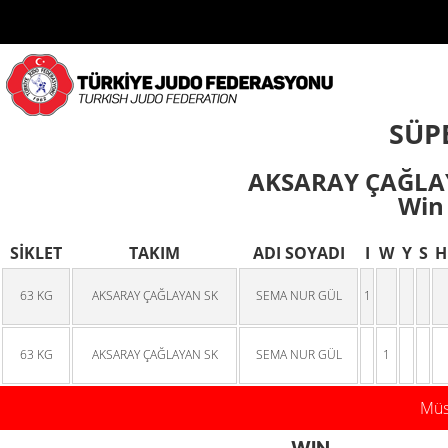
SÜPE
AKSARAY ÇAĞLAY
Win 
SİKLET
TAKIM
ADI SOYADI
I
W
Y
S
H
63 KG
AKSARAY ÇAĞLAYAN SK
SEMA NUR GÜL
1
63 KG
AKSARAY ÇAĞLAYAN SK
SEMA NUR GÜL
1
Müsa
WIN