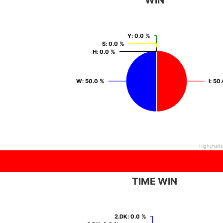
Y
Y
: 0.0 %
: 0.0 %
S
S
: 0.0 %
: 0.0 %
H
H
: 0.0 %
: 0.0 %
W
W
: 50.0 %
: 50.0 %
I
I
: 50
: 50
Highchart
TIME WIN
2.DK
2.DK
: 0.0 %
: 0.0 %