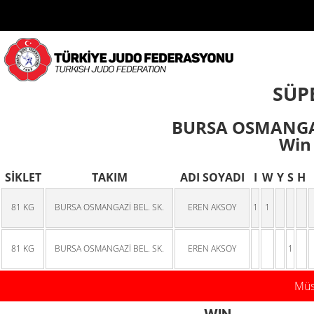
SÜPE
BURSA OSMANGAZ
Win 
SİKLET
TAKIM
ADI SOYADI
I
W
Y
S
H
81 KG
BURSA OSMANGAZİ BEL. SK.
EREN AKSOY
1
1
81 KG
BURSA OSMANGAZİ BEL. SK.
EREN AKSOY
1
Müsa
WIN