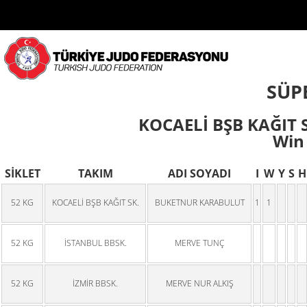
SÜPE
KOCAELİ BŞB KAĞIT
Win 
SİKLET
TAKIM
ADI SOYADI
I
W
Y
S
H
52 KG
KOCAELİ BŞB KAĞIT SK.
BUKETNUR KARABULUT
1
1
52 KG
İSTANBUL BBSK.
MERVE TUNÇ
52 KG
İZMİR BBSK.
MERVE NUR ALKIŞ