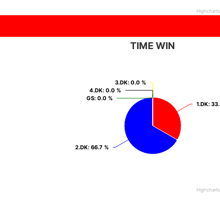
Highchart
TIME WIN
3.DK
3.DK
: 0.0 %
: 0.0 %
4.DK
4.DK
: 0.0 %
: 0.0 %
GS
GS
: 0.0 %
: 0.0 %
1.DK
1.DK
: 33
: 33
2.DK
2.DK
: 66.7 %
: 66.7 %
Highchart