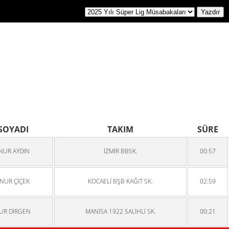
 SOYADI
TAKIM
SÜRE
NUR AYDIN
İZMİR BBSK.
00:57
NUR ÇİÇEK
KOCAELİ BŞB KAĞIT SK.
02:59
UR DİRGEN
MANİSA 1922 SALİHLİ SK.
00:21