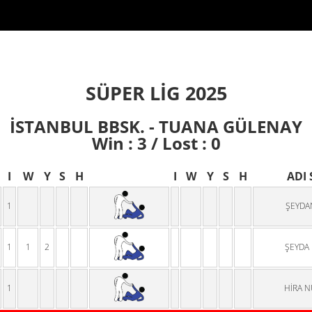
SÜPER LİG 2025
İSTANBUL BBSK. - TUANA GÜLENAY
Win : 3 / Lost : 0
I
W
Y
S
H
I
W
Y
S
H
ADI
1
ŞEYDA
1
1
2
ŞEYDA 
1
HİRA N